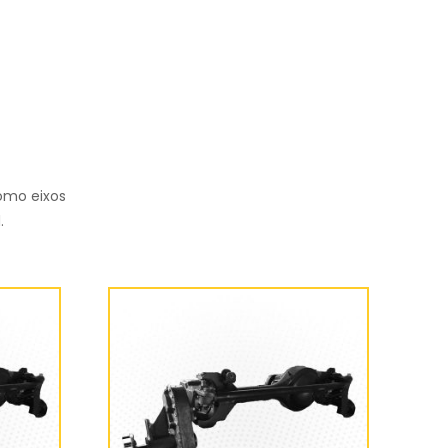
omo eixos
.