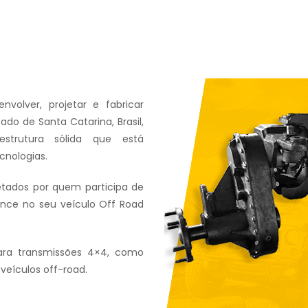
olver, projetar e fabricar
do de Santa Catarina, Brasil,
trutura sólida que está
cnologias.
etados por quem participa de
nce no seu veículo Off Road
ara transmissões 4×4, como
veículos off-road.